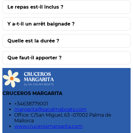
Le repas est-il inclus ?
Y a-t-il un arrêt baignade ?
Quelle est la durée ?
Que faut-il apporter ?
CRUCEROS MARGARITA
+34638779001
margarita@sacalmaboats.com
Office: C/San Miguel, 63 -07002 Palma de
Mallorca
www.crucerosmargarita.com