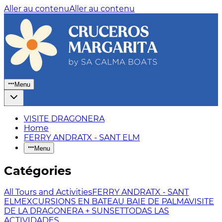
Aller au contenu
Aller au contenu
Menu
VISITE DRAGONERA
Home
FERRY ANDRATX - SANT ELM
Menu
Catégories
All Tours and Activities
FERRY ANDRATX - SANT
ELM
EXCURSIONS EN BATEAU BAIE DE PALMA
VISITE
DE LA DRAGONERA + SUNSET
TODAS LAS
ACTIVIDADES