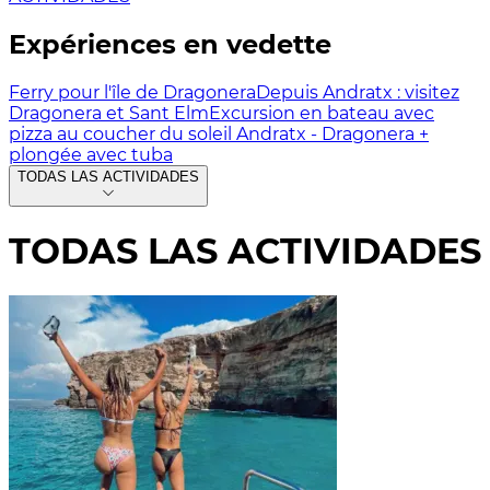
Expériences en vedette
Ferry pour l'île de Dragonera
Depuis Andratx : visitez
Dragonera et Sant Elm
Excursion en bateau avec
pizza au coucher du soleil Andratx - Dragonera +
plongée avec tuba
TODAS LAS ACTIVIDADES
TODAS LAS ACTIVIDADES