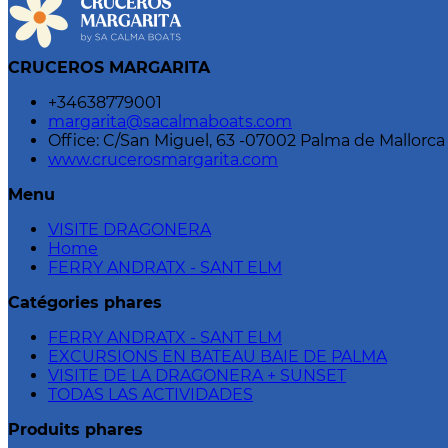
CRUCEROS MARGARITA
+34638779001
margarita@sacalmaboats.com
Office: C/San Miguel, 63 -07002 Palma de Mallorca
www.crucerosmargarita.com
Menu
VISITE DRAGONERA
Home
FERRY ANDRATX - SANT ELM
Catégories phares
FERRY ANDRATX - SANT ELM
EXCURSIONS EN BATEAU BAIE DE PALMA
VISITE DE LA DRAGONERA + SUNSET
TODAS LAS ACTIVIDADES
Produits phares