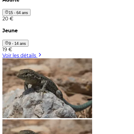
15 - 64 ans
20 €
Jeune
9 - 14 ans
19 €
Voir les détails