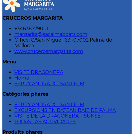
CRUCEROS MARGARITA
+34638779001
margarita@sacalmaboats.com
Office: C/San Miguel, 63 -07002 Palma de
Mallorca
www.crucerosmargarita.com
Menu
VISITE DRAGONERA
Home
FERRY ANDRATX - SANT ELM
Catégories phares
FERRY ANDRATX - SANT ELM
EXCURSIONS EN BATEAU BAIE DE PALMA
VISITE DE LA DRAGONERA + SUNSET
TODAS LAS ACTIVIDADES
Produits phares