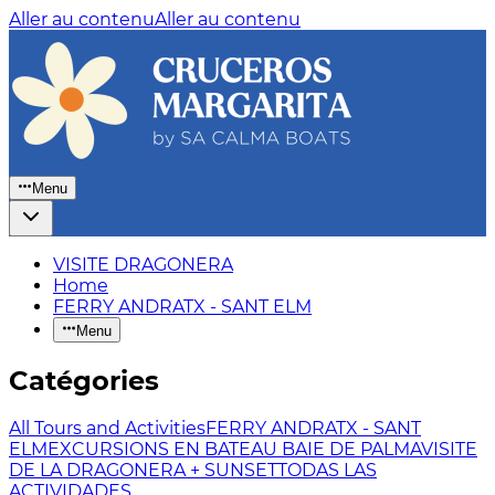
Aller au contenu
Aller au contenu
Menu
VISITE DRAGONERA
Home
FERRY ANDRATX - SANT ELM
Menu
Catégories
All Tours and Activities
FERRY ANDRATX - SANT
ELM
EXCURSIONS EN BATEAU BAIE DE PALMA
VISITE
DE LA DRAGONERA + SUNSET
TODAS LAS
ACTIVIDADES