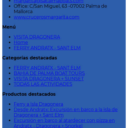
margarita@sacalmaboats.com
Office: C/San Miguel, 63 -07002 Palma de
Mallorca
www.crucerosmargarita.com
Menú
VISITA DRAGONERA
Home
FERRY ANDRATX - SANT ELM
Categorías destacadas
FERRY ANDRATX - SANT ELM
BAHIA DE PALMA BOAT TOURS
VISITA DRAGONERA + SUNSET
TODAS LAS ACTIVIDADES
Productos destacados
Ferry a Isla Dragonera
Desde Andratx: Excursión en barco a la isla de
Dragonera + Sant Elm
Excursión en barco al atardecer con pizza en
Andratx - Dragonera + Snorkel