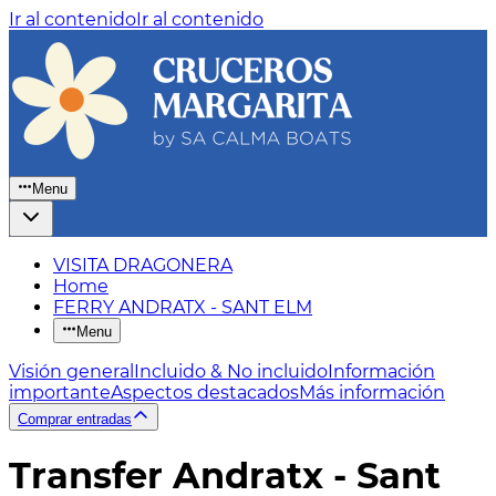
Ir al contenido
Ir al contenido
Menu
VISITA DRAGONERA
Home
FERRY ANDRATX - SANT ELM
Menu
Visión general
Incluido & No incluido
Información
importante
Aspectos destacados
Más información
Comprar entradas
Transfer Andratx - Sant