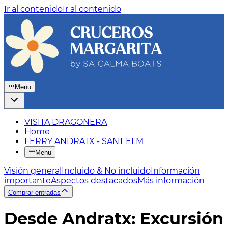
Ir al contenido
Ir al contenido
Menu
VISITA DRAGONERA
Home
FERRY ANDRATX - SANT ELM
Menu
Visión general
Incluido & No incluido
Información
importante
Aspectos destacados
Más información
Comprar entradas
Desde Andratx: Excursión