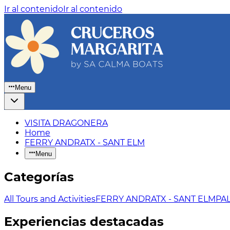
Ir al contenido
Ir al contenido
Menu
VISITA DRAGONERA
Home
FERRY ANDRATX - SANT ELM
Menu
Categorías
All Tours and Activities
FERRY ANDRATX - SANT ELM
PA
Experiencias destacadas