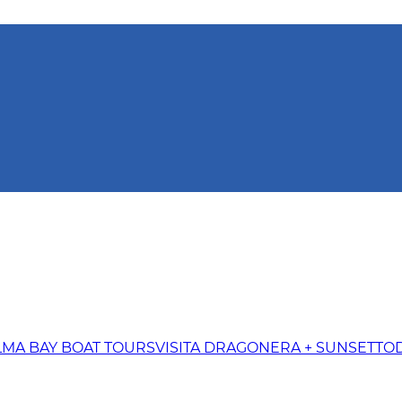
LMA BAY BOAT TOURS
VISITA DRAGONERA + SUNSET
TOD