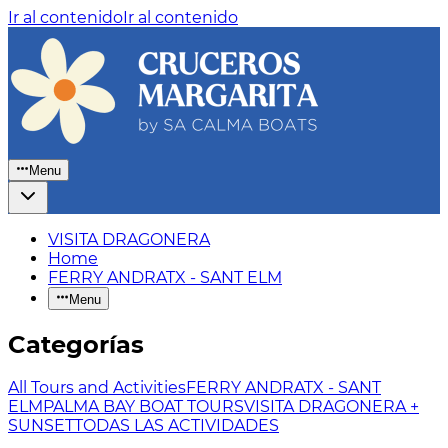
Ir al contenido
Ir al contenido
Menu
VISITA DRAGONERA
Home
FERRY ANDRATX - SANT ELM
Menu
Categorías
All Tours and Activities
FERRY ANDRATX - SANT
ELM
PALMA BAY BOAT TOURS
VISITA DRAGONERA +
SUNSET
TODAS LAS ACTIVIDADES