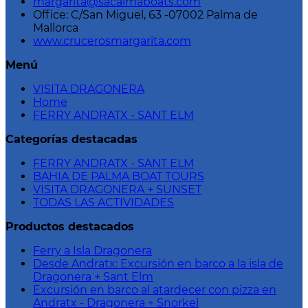
margarita@sacalmaboats.com
Office: C/San Miguel, 63 -07002 Palma de
Mallorca
www.crucerosmargarita.com
Menú
VISITA DRAGONERA
Home
FERRY ANDRATX - SANT ELM
Categorías destacadas
FERRY ANDRATX - SANT ELM
BAHIA DE PALMA BOAT TOURS
VISITA DRAGONERA + SUNSET
TODAS LAS ACTIVIDADES
Productos destacados
Ferry a Isla Dragonera
Desde Andratx: Excursión en barco a la isla de
Dragonera + Sant Elm
Excursión en barco al atardecer con pizza en
Andratx - Dragonera + Snorkel