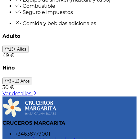
• Combustible
• Seguro e impuestos
• Comida y bebidas adicionales
Adulto
13+ Años
49 €
Niño
3 - 12 Años
30 €
Ver detalles
CRUCEROS MARGARITA
+34638779001