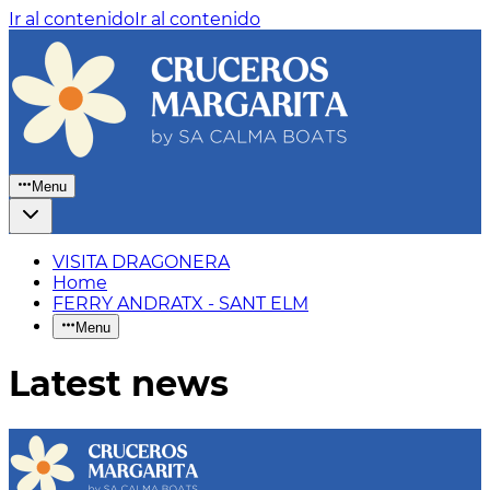
Ir al contenido
Ir al contenido
Menu
VISITA DRAGONERA
Home
FERRY ANDRATX - SANT ELM
Menu
Latest news