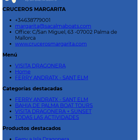
CRUCEROS MARGARITA
+34638779001
margarita@sacalmaboats.com
Office: C/San Miguel, 63 -07002 Palma de
Mallorca
www.crucerosmargarita.com
Menú
VISITA DRAGONERA
Home
FERRY ANDRATX - SANT ELM
Categorías destacadas
FERRY ANDRATX - SANT ELM
BAHIA DE PALMA BOAT TOURS
VISITA DRAGONERA + SUNSET
TODAS LAS ACTIVIDADES
Productos destacados
Ferry a Isla Dragonera