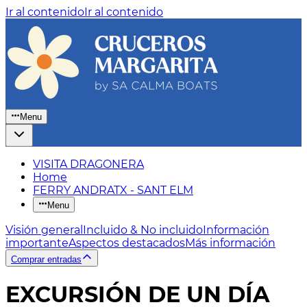
Ir al contenido
Ir al contenido
Menu
VISITA DRAGONERA
Home
FERRY ANDRATX - SANT ELM
Menu
Visión general
Incluido & No incluido
Información
importante
Aspectos destacados
Más información
Comprar entradas
EXCURSIÓN DE UN DÍA