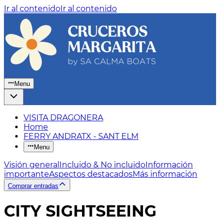
Ir al contenido
Ir al contenido
Menu
VISITA DRAGONERA
Home
FERRY ANDRATX - SANT ELM
Menu
Visión general
Incluido & No incluido
Información
importante
Aspectos destacados
Más información
Comprar entradas
CITY SIGHTSEEING