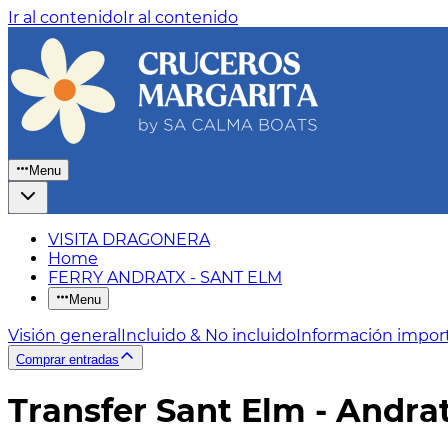
Ir al contenido
Ir al contenido
Menu
VISITA DRAGONERA
Home
FERRY ANDRATX - SANT ELM
Menu
Visión general
Incluido & No incluido
Información impor
Comprar entradas
Transfer Sant Elm - Andra