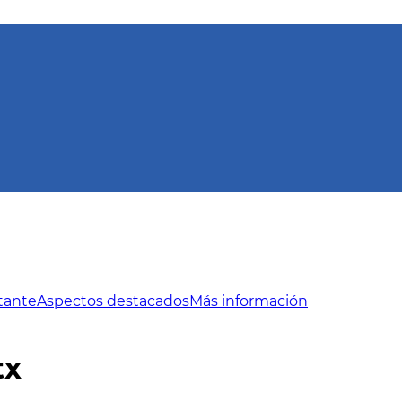
tante
Aspectos destacados
Más información
tx