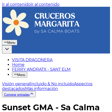
Ir al contenido
Ir al contenido
Menu
VISITA DRAGONERA
Home
FERRY ANDRATX - SANT ELM
Menu
Visión general
Incluido & No incluido
Aspectos
destacados
Más información
Comprar entradas
Sunset GMA - Sa Calma