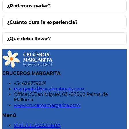
¿Podemos nadar?
¿Cuánto dura la experiencia?
¿Qué debo llevar?
CRUCEROS MARGARITA
+34638779001
margarita@sacalmaboats.com
Office: C/San Miguel, 63 -07002 Palma de
Mallorca
www.crucerosmargarita.com
Menú
VISITA DRAGONERA