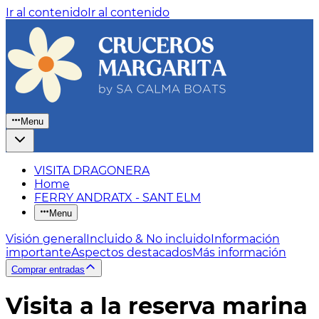
Ir al contenido
Ir al contenido
Menu
VISITA DRAGONERA
Home
FERRY ANDRATX - SANT ELM
Menu
Visión general
Incluido & No incluido
Información
importante
Aspectos destacados
Más información
Comprar entradas
Visita a la reserva marina