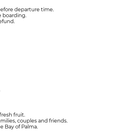
before departure time.
e boarding.
refund.
.
esh fruit.
milies, couples and friends.
he Bay of Palma.