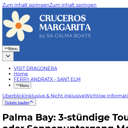
Zum Inhalt springen
Zum Inhalt springen
Menu
VISIT DRAGONERA
Home
FERRY ANDRATX - SANT ELM
Menu
Überblick
Inklusive & Nicht inklusive
Wichtige Informat
Tickets kaufen
Palma Bay: 3-stündige To