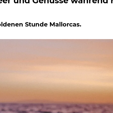
er und Genüsse während M
ldenen Stunde Mallorcas.