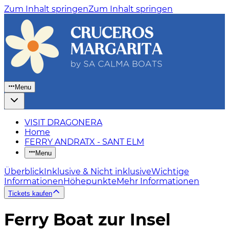
Zum Inhalt springen
Zum Inhalt springen
Menu
VISIT DRAGONERA
Home
FERRY ANDRATX - SANT ELM
Menu
Überblick
Inklusive & Nicht inklusive
Wichtige
Informationen
Höhepunkte
Mehr Informationen
Tickets kaufen
Ferry Boat zur Insel