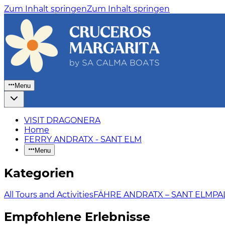
Zum Inhalt springen
Zum Inhalt springen
Menu
VISIT DRAGONERA
Home
FERRY ANDRATX - SANT ELM
Menu
Kategorien
All Tours and Activities
FÄHRE ANDRATX – SANT ELM
PA
Empfohlene Erlebnisse