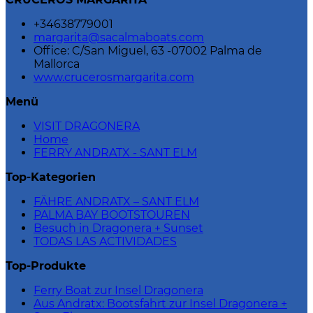
+34638779001
margarita@sacalmaboats.com
Office: C/San Miguel, 63 -07002 Palma de
Mallorca
www.crucerosmargarita.com
Menü
VISIT DRAGONERA
Home
FERRY ANDRATX - SANT ELM
Top-Kategorien
FÄHRE ANDRATX – SANT ELM
PALMA BAY BOOTSTOUREN
Besuch in Dragonera + Sunset
TODAS LAS ACTIVIDADES
Top-Produkte
Ferry Boat zur Insel Dragonera
Aus Andratx: Bootsfahrt zur Insel Dragonera +