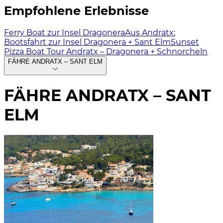
Empfohlene Erlebnisse
Ferry Boat zur Insel Dragonera
Aus Andratx:
Bootsfahrt zur Insel Dragonera + Sant Elm
Sunset
Pizza Boat Tour Andratx – Dragonera + Schnorcheln
FÄHRE ANDRATX – SANT ELM
FÄHRE ANDRATX – SANT
ELM