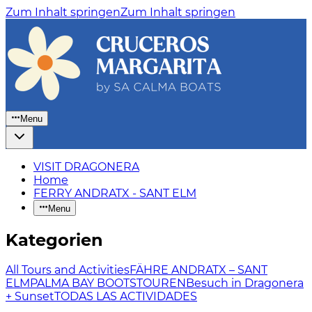
Zum Inhalt springen
Zum Inhalt springen
Menu
VISIT DRAGONERA
Home
FERRY ANDRATX - SANT ELM
Menu
Kategorien
All Tours and Activities
FÄHRE ANDRATX – SANT
ELM
PALMA BAY BOOTSTOUREN
Besuch in Dragonera
+ Sunset
TODAS LAS ACTIVIDADES