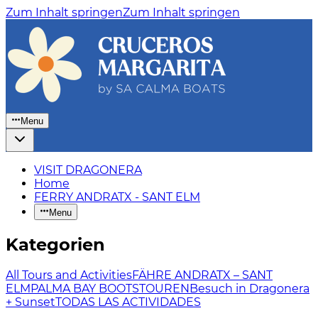
Zum Inhalt springen
Zum Inhalt springen
Menu
VISIT DRAGONERA
Home
FERRY ANDRATX - SANT ELM
Menu
Kategorien
All Tours and Activities
FÄHRE ANDRATX – SANT
ELM
PALMA BAY BOOTSTOUREN
Besuch in Dragonera
+ Sunset
TODAS LAS ACTIVIDADES