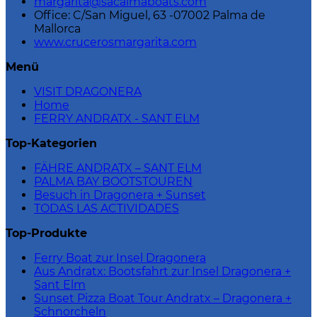
margarita@sacalmaboats.com
Office: C/San Miguel, 63 -07002 Palma de
Mallorca
www.crucerosmargarita.com
Menü
VISIT DRAGONERA
Home
FERRY ANDRATX - SANT ELM
Top-Kategorien
FÄHRE ANDRATX – SANT ELM
PALMA BAY BOOTSTOUREN
Besuch in Dragonera + Sunset
TODAS LAS ACTIVIDADES
Top-Produkte
Ferry Boat zur Insel Dragonera
Aus Andratx: Bootsfahrt zur Insel Dragonera +
Sant Elm
Sunset Pizza Boat Tour Andratx – Dragonera +
Schnorcheln