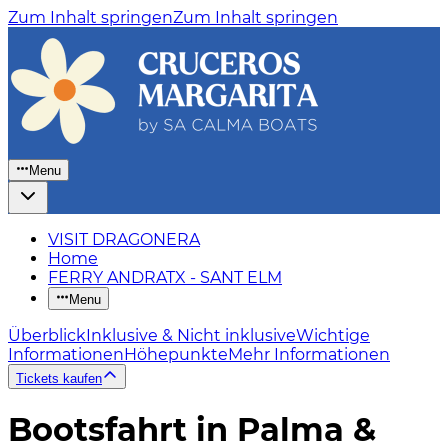
Zum Inhalt springen
Zum Inhalt springen
Menu
VISIT DRAGONERA
Home
FERRY ANDRATX - SANT ELM
Menu
Überblick
Inklusive & Nicht inklusive
Wichtige
Informationen
Höhepunkte
Mehr Informationen
Tickets kaufen
Bootsfahrt in Palma &