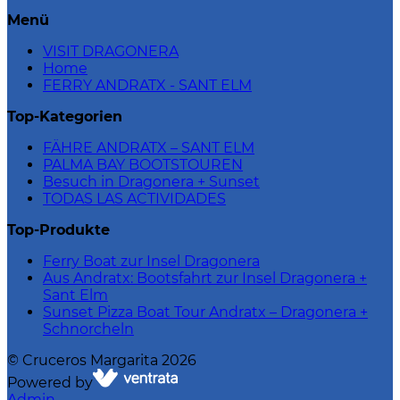
Menü
VISIT DRAGONERA
Home
FERRY ANDRATX - SANT ELM
Top-Kategorien
FÄHRE ANDRATX – SANT ELM
PALMA BAY BOOTSTOUREN
Besuch in Dragonera + Sunset
TODAS LAS ACTIVIDADES
Top-Produkte
Ferry Boat zur Insel Dragonera
Aus Andratx: Bootsfahrt zur Insel Dragonera +
Sant Elm
Sunset Pizza Boat Tour Andratx – Dragonera +
Schnorcheln
©
Cruceros Margarita
2026
Powered by
Admin