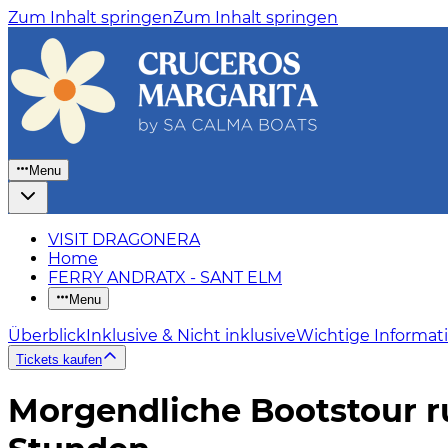
Zum Inhalt springen
Zum Inhalt springen
Menu
VISIT DRAGONERA
Home
FERRY ANDRATX - SANT ELM
Menu
Überblick
Inklusive & Nicht inklusive
Wichtige Informat
Tickets kaufen
Morgendliche Bootstour r