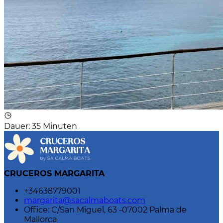
Dauer
:
35 Minuten
CRUCEROS MARGARITA
+34638779001
margarita@sacalmaboats.com
Office: C/San Miguel, 63 -07002 Palma de
Mallorca