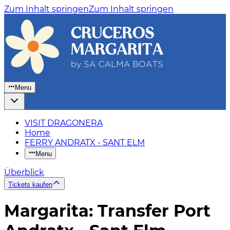
Zum Inhalt springen
Zum Inhalt springen
Menu
VISIT DRAGONERA
Home
FERRY ANDRATX - SANT ELM
Menu
Überblick
Tickets kaufen
Margarita: Transfer Port