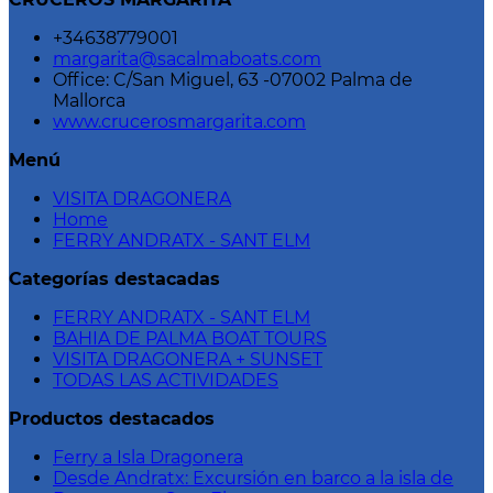
+34638779001
margarita@sacalmaboats.com
Office: C/San Miguel, 63 -07002 Palma de
Mallorca
www.crucerosmargarita.com
Menú
VISITA DRAGONERA
Home
FERRY ANDRATX - SANT ELM
Categorías destacadas
FERRY ANDRATX - SANT ELM
BAHIA DE PALMA BOAT TOURS
VISITA DRAGONERA + SUNSET
TODAS LAS ACTIVIDADES
Productos destacados
Ferry a Isla Dragonera
Desde Andratx: Excursión en barco a la isla de