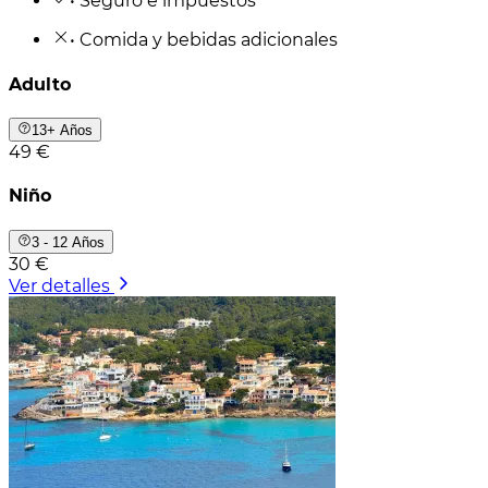
• Seguro e impuestos
• Comida y bebidas adicionales
Adulto
13+ Años
49 €
Niño
3 - 12 Años
30 €
Ver detalles