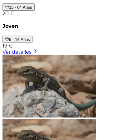
15 - 64 Años
20 €
Joven
9 - 14 Años
19 €
Ver detalles