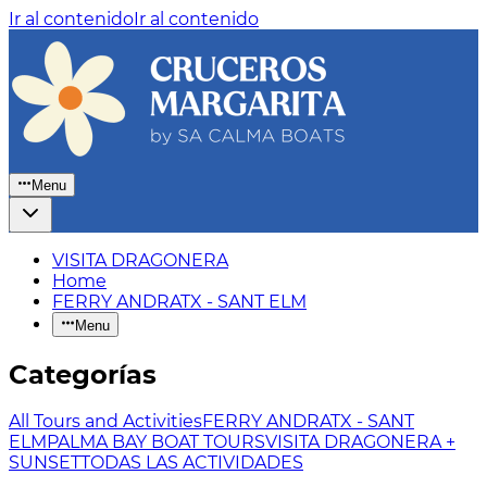
Ir al contenido
Ir al contenido
Menu
VISITA DRAGONERA
Home
FERRY ANDRATX - SANT ELM
Menu
Categorías
All Tours and Activities
FERRY ANDRATX - SANT
ELM
PALMA BAY BOAT TOURS
VISITA DRAGONERA +
SUNSET
TODAS LAS ACTIVIDADES