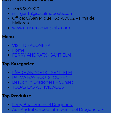
+34638779001
margarita@sacalmaboats.com
Office: C/San Miguel, 63 -07002 Palma de
Mallorca
www.crucerosmargarita.com
Menü
VISIT DRAGONERA
Home
FERRY ANDRATX - SANT ELM
Top-Kategorien
FÄHRE ANDRATX – SANT ELM
PALMA BAY BOOTSTOUREN
Besuch in Dragonera + Sunset
TODAS LAS ACTIVIDADES
Top-Produkte
Ferry Boat zur Insel Dragonera
Aus Andratx: Bootsfahrt zur Insel Dragonera +