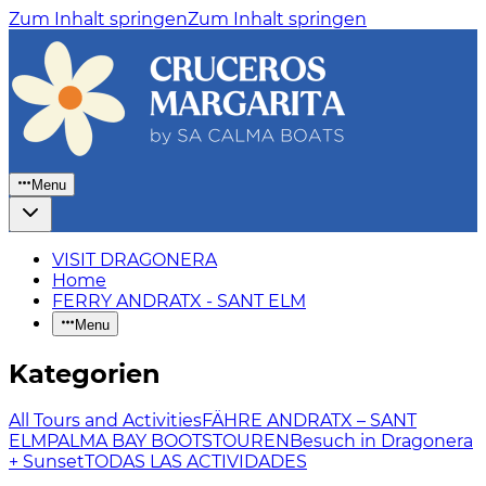
Zum Inhalt springen
Zum Inhalt springen
Menu
VISIT DRAGONERA
Home
FERRY ANDRATX - SANT ELM
Menu
Kategorien
All Tours and Activities
FÄHRE ANDRATX – SANT
ELM
PALMA BAY BOOTSTOUREN
Besuch in Dragonera
+ Sunset
TODAS LAS ACTIVIDADES